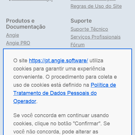
Regras de Uso do Site
Produtos e
Suporte
Documentação
Suporte Técnico
Angie
Serviços Profissionais
Angie PRO
Fórum
ANIC
Suporte no TG
Documentação Angie
O site
https://pt.angie.software/
utiliza
cookies para garantir uma experiência
Angie Software
(Web Server, LLC) é uma empresa
conveniente. O procedimento para coleta e
russa de TI especializada em soluções para sistemas
uso de cookies está definido na
Política de
de alta carga. Nossos produtos incluem a plataforma
Tratamento de Dados Pessoais do
de balanceamento de carga
Angie ADC
(Application
Operador
.
Delivery Controller), o servidor web
Angie PRO
e o
Angie Ingress Controller
(ANIC), uma solução de
Se você concorda em continuar usando
gerenciamento de tráfego para aplicações
cookies, clique no botão "Confirmar". Se
conteinerizadas em Kubernetes. Temos especial
você não concorda, pode alterar as