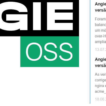
Angie
versã
Foram
balanc
um mód
over-
amplia
13.07
Angie
versã
As ver
corrig
nginx 
acme_h
18.06