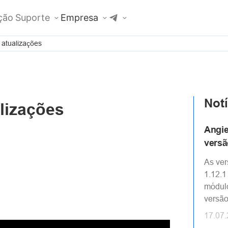
ção
Suporte
Empresa
atualizações
Notí
lizações
Angie
versã
As ve
1.12.1
módulo
versão
17.07