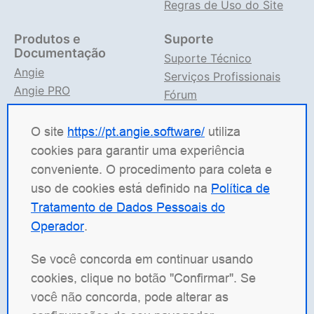
Regras de Uso do Site
Produtos e
Suporte
Documentação
Suporte Técnico
Angie
Serviços Profissionais
Angie PRO
Fórum
ANIC
Suporte no TG
Documentação Angie
O site
https://pt.angie.software/
utiliza
cookies para garantir uma experiência
Angie Software
(Web Server, LLC) é uma empresa
conveniente. O procedimento para coleta e
russa de TI especializada em soluções para sistemas
uso de cookies está definido na
Política de
de alta carga. Nossos produtos incluem a plataforma
Tratamento de Dados Pessoais do
de balanceamento de carga
Angie ADC
(Application
Operador
.
Delivery Controller), o servidor web
Angie PRO
e o
Angie Ingress Controller
(ANIC), uma solução de
Se você concorda em continuar usando
gerenciamento de tráfego para aplicações
cookies, clique no botão "Confirmar". Se
conteinerizadas em Kubernetes. Temos especial
você não concorda, pode alterar as
orgulho do nosso servidor web de código aberto