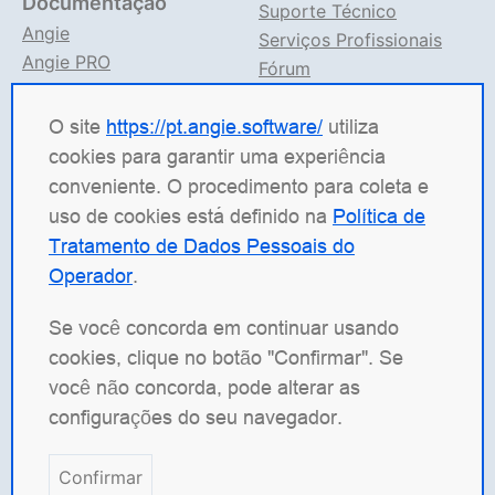
Documentação
Suporte Técnico
Angie
Serviços Profissionais
Angie PRO
Fórum
ANIC
Suporte no TG
Documentação Angie
O site
https://pt.angie.software/
utiliza
cookies para garantir uma experiência
Angie Software
(Web Server, LLC) é uma empresa
conveniente. O procedimento para coleta e
russa de TI especializada em soluções para sistemas
uso de cookies está definido na
Política de
de alta carga. Nossos produtos incluem a plataforma
Tratamento de Dados Pessoais do
de balanceamento de carga
Angie ADC
(Application
Operador
.
Delivery Controller), o servidor web
Angie PRO
e o
Angie Ingress Controller
(ANIC), uma solução de
Se você concorda em continuar usando
gerenciamento de tráfego para aplicações
cookies, clique no botão "Confirmar". Se
conteinerizadas em Kubernetes. Temos especial
você não concorda, pode alterar as
orgulho do nosso servidor web de código aberto
configurações do seu navegador.
Angie
, desenvolvido como um fork do nginx com o
objetivo de superar o original em funcionalidade.
Confirmar