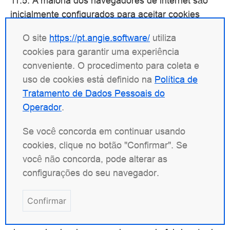
11.5. A maioria dos navegadores de internet são
inicialmente configurados para aceitar cookies
automaticamente. Os visitantes do Site podem
O site
https://pt.angie.software/
utiliza
alterar as configurações para bloquear cookies ou
cookies para garantir uma experiência
avisá-los quando tais arquivos são enviados para
conveniente. O procedimento para coleta e
seu dispositivo. Existem várias maneiras de
uso de cookies está definido na
Política de
gerenciar cookies.
Tratamento de Dados Pessoais do
Operador
.
Se o visitante do Site usar diferentes dispositivos
para visualizar e acessar o Site (por exemplo,
Se você concorda em continuar usando
computador, smartphone, tablet, etc.), ele deve
cookies, clique no botão "Confirmar". Se
garantir que cada navegador em cada dispositivo
você não concorda, pode alterar as
esteja configurado de acordo com suas
configurações do seu navegador.
preferências para trabalhar com cookies. Para
aprender como gerenciar cookies usando seu
Confirmar
navegador ou dispositivo, o visitante do Site pode
consultar as instruções fornecidas pelo