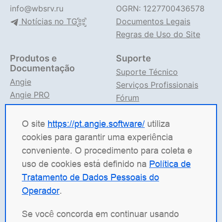
info@wbsrv.ru
OGRN: 1227700436578
Notícias no TG
Documentos Legais
Regras de Uso do Site
Produtos e
Suporte
Documentação
Suporte Técnico
Angie
Serviços Profissionais
Angie PRO
Fórum
ANIC
Suporte no TG
Documentação Angie
O site
https://pt.angie.software/
utiliza
cookies para garantir uma experiência
Angie Software
(Web Server, LLC) é uma empresa
conveniente. O procedimento para coleta e
russa de TI especializada em soluções para sistemas
uso de cookies está definido na
Política de
de alta carga. Nossos produtos incluem a plataforma
Tratamento de Dados Pessoais do
de balanceamento de carga
Angie ADC
(Application
Operador
.
Delivery Controller), o servidor web
Angie PRO
e o
Angie Ingress Controller
(ANIC), uma solução de
Se você concorda em continuar usando