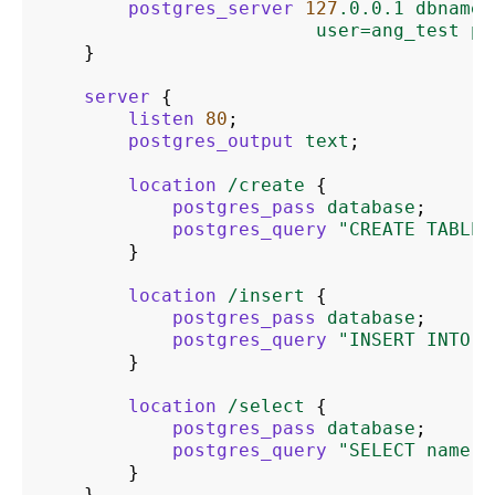
postgres_server
127
.0.0.1
dbname=
user=ang_test
pa
}
server
{
listen
80
;
postgres_output
text
;
location
/create
{
postgres_pass
database
;
postgres_query
"CREATE
TABLE
}
location
/insert
{
postgres_pass
database
;
postgres_query
"INSERT
INTO
c
}
location
/select
{
postgres_pass
database
;
postgres_query
"SELECT
name
F
}
}