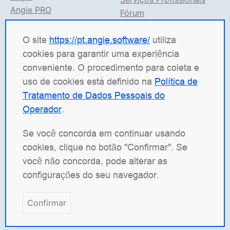
Angie PRO
Fórum
ANIC
Suporte no TG
Documentação Angie
O site
https://pt.angie.software/
utiliza
cookies para garantir uma experiência
Angie Software
(Web Server, LLC) é uma empresa
conveniente. O procedimento para coleta e
russa de TI especializada em soluções para sistemas
uso de cookies está definido na
Política de
de alta carga. Nossos produtos incluem a plataforma
Tratamento de Dados Pessoais do
de balanceamento de carga
Angie ADC
(Application
Operador
.
Delivery Controller), o servidor web
Angie PRO
e o
Angie Ingress Controller
(ANIC), uma solução de
Se você concorda em continuar usando
gerenciamento de tráfego para aplicações
cookies, clique no botão "Confirmar". Se
conteinerizadas em Kubernetes. Temos especial
você não concorda, pode alterar as
orgulho do nosso servidor web de código aberto
configurações do seu navegador.
Angie
, desenvolvido como um fork do nginx com o
objetivo de superar o original em funcionalidade.
Confirmar