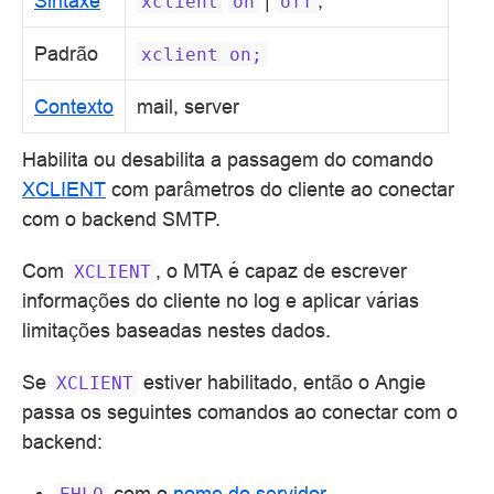
Sintaxe
|
;
xclient
on
off
Padrão
xclient
on;
Contexto
mail, server
Habilita ou desabilita a passagem do comando
XCLIENT
com parâmetros do cliente ao conectar
com o backend SMTP.
Com
, o MTA é capaz de escrever
XCLIENT
informações do cliente no log e aplicar várias
limitações baseadas nestes dados.
Se
estiver habilitado, então o Angie
XCLIENT
passa os seguintes comandos ao conectar com o
backend:
com o
nome do servidor