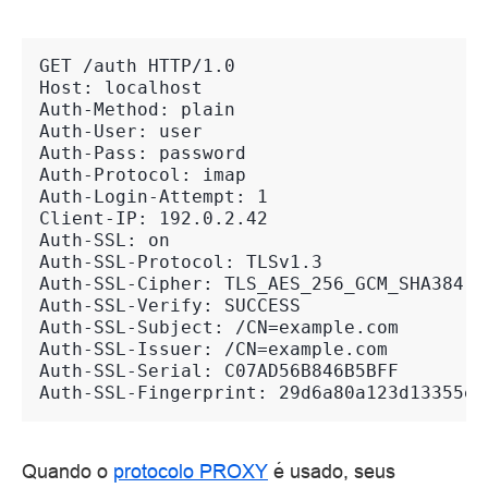
GET /auth HTTP/1.0
Host: localhost
Auth-Method: plain
Auth-User: user
Auth-Pass: password
Auth-Protocol: imap
Auth-Login-Attempt: 1
Client-IP: 192.0.2.42
Auth-SSL: on
Auth-SSL-Protocol: TLSv1.3
Auth-SSL-Cipher: TLS_AES_256_GCM_SHA384
Auth-SSL-Verify: SUCCESS
Auth-SSL-Subject: /CN=example.com
Auth-SSL-Issuer: /CN=example.com
Auth-SSL-Serial: C07AD56B846B5BFF
Auth-SSL-Fingerprint: 29d6a80a123d13355ed
Quando o
protocolo PROXY
é usado, seus