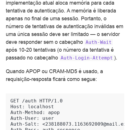
implementação atual aloca memória para cada
tentativa de autenticação. A memória é liberada
apenas no final de uma sessão. Portanto, o
número de tentativas de autenticação inválidas em
uma única sessão deve ser limitado — o servidor
deve responder sem o cabeçalho
Auth-Wait
após 10-20 tentativas (o número da tentativa é
passado no cabeçalho
).
Auth-Login-Attempt
Quando APOP ou CRAM-MD5 é usado, a
requisição-resposta ficará como segue:
GET /auth HTTP/1.0
Host: localhost
Auth-Method: apop
Auth-User: user
Auth-Salt: <238188073.1163692009@mail.exa
Auth-Pass: auth_response