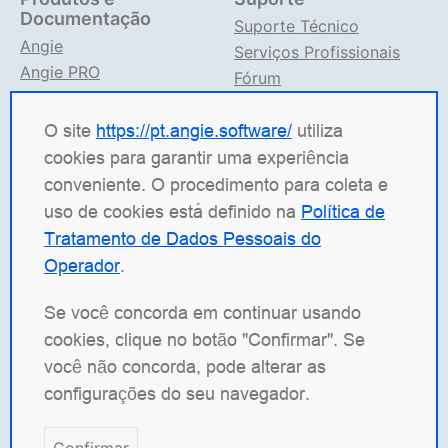
Documentação
Suporte Técnico
Angie
Serviços Profissionais
Angie PRO
Fórum
ANIC
Suporte no TG
Documentação Angie
O site
https://pt.angie.software/
utiliza
cookies para garantir uma experiência
Angie Software
(Web Server, LLC) é uma empresa
conveniente. O procedimento para coleta e
russa de TI especializada em soluções para sistemas
uso de cookies está definido na
Política de
de alta carga. Nossos produtos incluem a plataforma
Tratamento de Dados Pessoais do
de balanceamento de carga
Angie ADC
(Application
Operador
.
Delivery Controller), o servidor web
Angie PRO
e o
Angie Ingress Controller
(ANIC), uma solução de
Se você concorda em continuar usando
gerenciamento de tráfego para aplicações
cookies, clique no botão "Confirmar". Se
conteinerizadas em Kubernetes. Temos especial
você não concorda, pode alterar as
orgulho do nosso servidor web de código aberto
configurações do seu navegador.
Angie
, desenvolvido como um fork do nginx com o
objetivo de superar o original em funcionalidade.