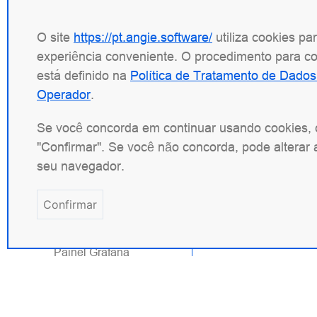
externos
Diretivas
O site
https://pt.angie.software/
utiliza cookies pa
Variáveis
experiência conveniente. O procedimento para co
Configurando
está definido na
Política de Tratamento de Dados
ACME
Operador
.
Configurando
cluster
Se você concorda em continuar usando cookies, 
"Confirmar". Se você não concorda, pode alterar 
Configurando OIDC
seu navegador.
Configurando SSL
Migrando do nginx
Confirmar
Métricas
personalizadas
Painel Grafana
Painel Web
Console Light
Solução de Problemas