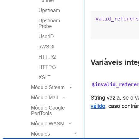
Tunnel
Upstream
valid_referers
Upstream
Probe
UserID
uWSGI
HTTP/2
Variáveis int
HTTP/3
XSLT
$invalid_refere
Módulo Stream
String vazia, se o 
Módulo Mail
válido
, caso contrár
Módulo Google
PerfTools
Módulo WASM
Módulos