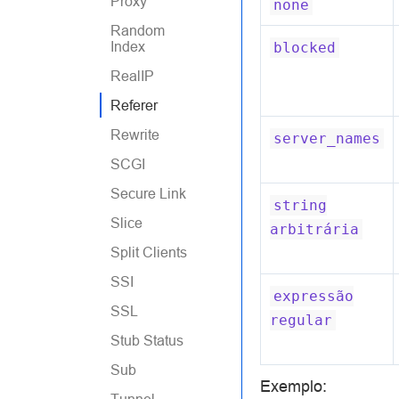
Proxy
none
Random
Index
blocked
RealIP
Referer
Rewrite
server_names
SCGI
Secure Link
string
Slice
arbitrária
Split Clients
SSI
expressão
SSL
regular
Stub Status
Sub
Exemplo: