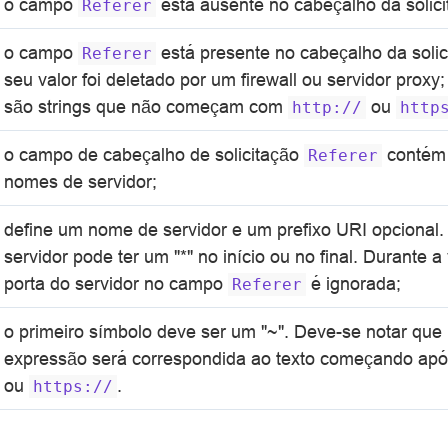
o campo
está ausente no cabeçalho da solici
Referer
o campo
está presente no cabeçalho da soli
Referer
seu valor foi deletado por um firewall ou servidor proxy;
são strings que não começam com
ou
http://
http
o campo de cabeçalho de solicitação
contém
Referer
nomes de servidor;
define um nome de servidor e um prefixo URI opciona
servidor pode ter um "*" no início ou no final. Durante a 
porta do servidor no campo
é ignorada;
Referer
o primeiro símbolo deve ser um "~". Deve-se notar qu
expressão será correspondida ao texto começando ap
ou
.
https://