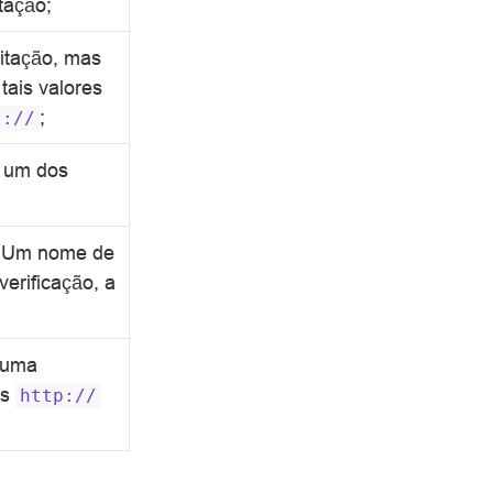
tação;
citação, mas
 tais valores
;
s://
 um dos
l. Um nome de
verificação, a
e uma
ós
http://