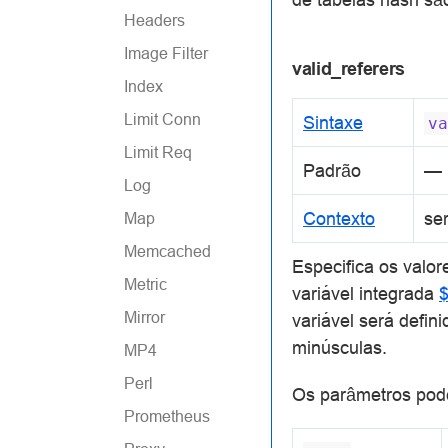
Headers
Image Filter
valid_referers
Index
Limit Conn
Sintaxe
va
Limit Req
Padrão
—
Log
Contexto
ser
Map
Memcached
Especifica os valo
Metric
variável integrada
$
Mirror
variável será defin
minúsculas.
MP4
Perl
Os parâmetros pode
Prometheus