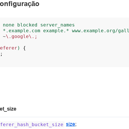
onfiguração
none
blocked
server_names
*.example.com
example.*
www.example.org/gal
~
\.google\.;
eferer
)
{
;
et_size
size
;
ferer_hash_bucket_size