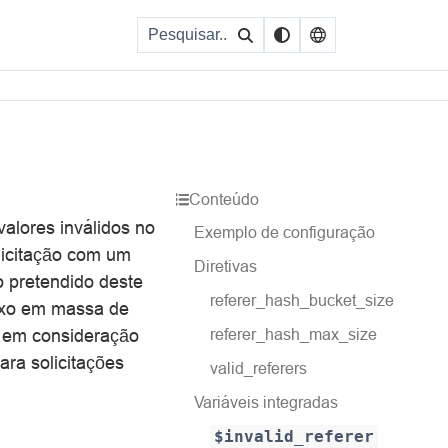
Conteúdo
alores inválidos no
Exemplo de configuração
licitação com um
Diretivas
to pretendido deste
referer_hash_bucket_size
luxo em massa de
o em consideração
referer_hash_max_size
ra solicitações
valid_referers
Variáveis integradas
$invalid_referer