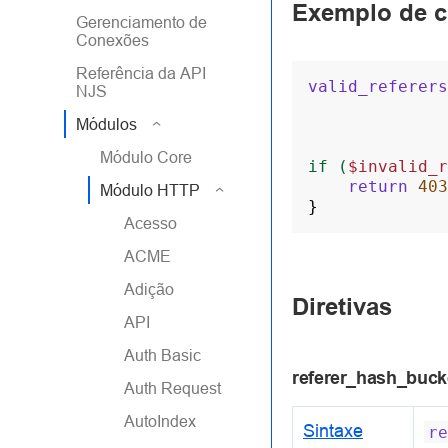
Exemplo de c
Gerenciamento de
Conexões
Referência da API
valid_referers
NJS
Módulos
Módulo Core
if
(
$invalid_r
return
403
Módulo HTTP
}
Acesso
ACME
Adição
Diretivas
API
Auth Basic
referer_hash_buck
Auth Request
AutoIndex
Sintaxe
re