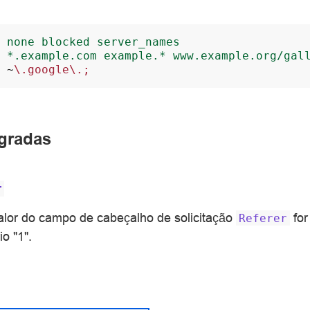
none
blocked
server_names
*.example.com
example.*
www.example.org/gal
~
\.google\.;
egradas
r
valor do campo de cabeçalho de solicitação
for
Referer
io "1".