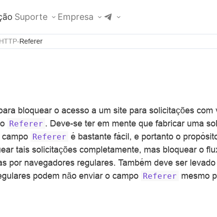
ção
Suporte
Empresa
 HTTP
Referer
ara bloquear o acesso a um site para solicitações com v
ho
. Deve-se ter em mente que fabricar uma so
Referer
no campo
é bastante fácil, e portanto o propósi
Referer
ear tais solicitações completamente, mas bloquear o f
das por navegadores regulares. Também deve ser levad
egulares podem não enviar o campo
mesmo pa
Referer