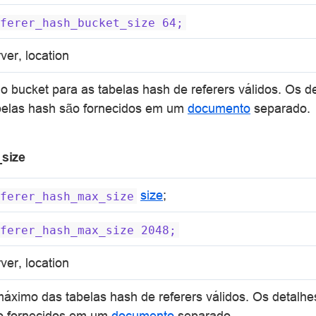
ferer_hash_bucket_size
64;
ver, location
 bucket para as tabelas hash de referers válidos. Os d
belas hash são fornecidos em um
documento
separado.
size
size
;
ferer_hash_max_size
ferer_hash_max_size
2048;
ver, location
áximo das tabelas hash de referers válidos. Os detalhe
ão fornecidos em um
documento
separado.