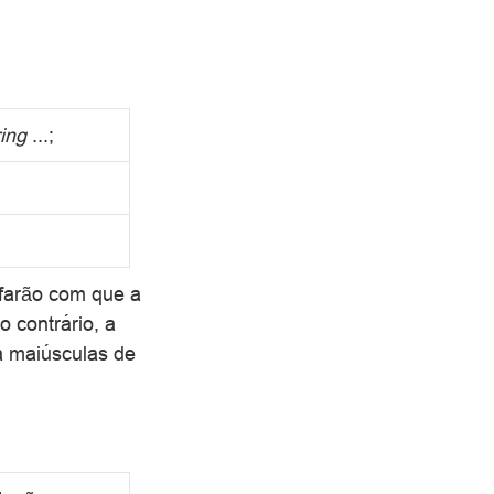
ring
...;
farão com que a
 contrário, a
ia maiúsculas de