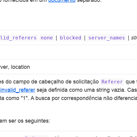
|
|
|
st
lid_referers
none
blocked
server_names
ver, location
res do campo de cabeçalho de solicitação
que 
Referer
invalid_referer
seja definida como uma string vazia. Caso
ida como "1". A busca por correspondência não diferenc
m ser os seguintes: