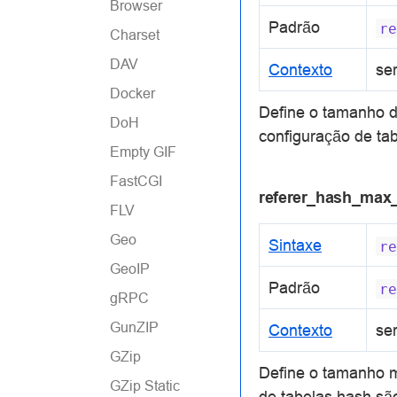
Browser
Padrão
re
Charset
DAV
Contexto
ser
Docker
Define o tamanho do
DoH
configuração de ta
Empty GIF
FastCGI
referer_hash_max_
FLV
Geo
Sintaxe
re
GeoIP
Padrão
re
gRPC
GunZIP
Contexto
ser
GZip
Define o tamanho m
GZip Static
de tabelas hash s