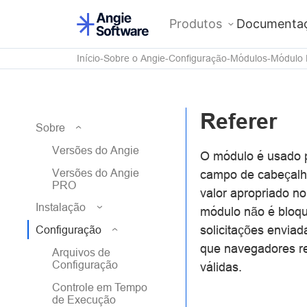
Produtos
Documenta
Início
Sobre o Angie
Configuração
Módulos
Módulo
Referer
Sobre
Versões do Angie
O módulo é usado p
Versões do Angie
campo de cabeçal
PRO
valor apropriado 
Instalação
módulo não é bloqu
solicitações envia
Configuração
que navegadores r
Arquivos de
Configuração
válidas.
Controle em Tempo
de Execução