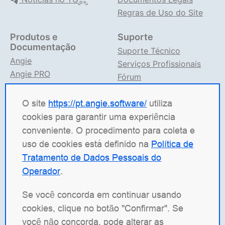
Regras de Uso do Site
Produtos e
Suporte
Documentação
Suporte Técnico
Angie
Serviços Profissionais
Angie PRO
Fórum
ANIC
Suporte no TG
Documentação Angie
O site
https://pt.angie.software/
utiliza
cookies para garantir uma experiência
Angie Software
(Web Server, LLC) é uma empresa
conveniente. O procedimento para coleta e
russa de TI especializada em soluções para sistemas
uso de cookies está definido na
Política de
de alta carga. Nossos produtos incluem a plataforma
Tratamento de Dados Pessoais do
de balanceamento de carga
Angie ADC
(Application
Operador
.
Delivery Controller), o servidor web
Angie PRO
e o
Angie Ingress Controller
(ANIC), uma solução de
Se você concorda em continuar usando
gerenciamento de tráfego para aplicações
cookies, clique no botão "Confirmar". Se
conteinerizadas em Kubernetes. Temos especial
você não concorda, pode alterar as