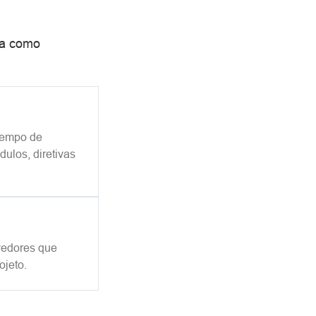
da como
 tempo de
ulos, diretivas
vedores que
ojeto.