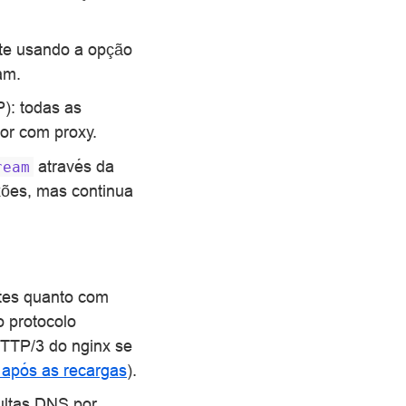
te usando a opção
am.
: todas as
or com proxy.
através da
ream
xões, mas continua
tes quanto com
o protocolo
TTP/3 do nginx se
após as recargas
).
ultas DNS por