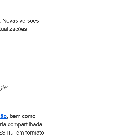
. Novas versões
tualizações
gie
:
ção
, bem como
ia compartilhada,
STful em formato