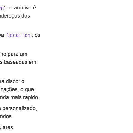
: o arquivo é
nf
endereços dos
iva
: os
location
erno para um
vas baseadas em
a disco: o
lizações, o que
inda mais rápido.
a personalizado,
undos.
lares.