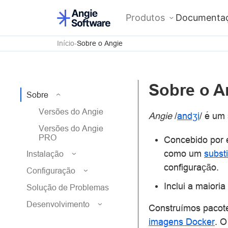
Produtos
Documenta
Início
Sobre o Angie
Sobre o A
Sobre
Versões do Angie
Angie
/
andʒi
/ é um
Versões do Angie
PRO
Concebido por e
como um
substi
Instalação
configuração.
Configuração
Inclui a maiori
Solução de Problemas
Desenvolvimento
Construímos pacote
imagens Docker
. O