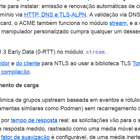
te para instalar: emissão e renovação automáticas de c
omínio via
HTTP, DNS e TLS-ALPN
. A validação via DN
ildcard, o ACME também funciona no módulo
stream
, e a
 manipulador personalizado cumpra qualquer um desse
1.3 Early Data (0-RTT) no módulo
.
stream
idor
e
do cliente
para NTLS ao usar a biblioteca TLS
To
 compilação
.
mento de carga
nâmica de grupos upstream baseada em eventos e rótul
ramentas similares como Podman) sem recarregamento d
 por
tempo de resposta
real: as solicitações vão para o 
 resposta medido, rastreado como uma média móvel e
o
fator de suavização
é configurável, de uma média inert