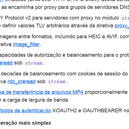
s encaminha por proxy para grupos de servidores DN
 Protocol v2 para servidores com proxy no módulo
st
 definir valores TLV arbitrários através da diretiva
proxy_
magens entre formatos, incluindo para HEIC e AVIF, co
retiva
image_filter
.
apacidades de autorização e balanceamento para o pr
eread
sob
.
stream
 decisões de balanceamento com cookies de sessão do
tiva
rdp_preread
sob
.
stream
xa de transferência de arquivos MP4
proporcionalmente a
 a carga de largura de banda.
todos de autenticação
XOAUTH2 e OAUTHBEARER no pr
peração mais simples