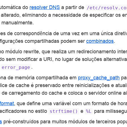
utomática do
resolver DNS
a partir de
/etc/resolv.co
 alterado, eliminando a necessidade de especificar os 
S manualmente.
ões de correspondência de uma vez em uma única diret
figurações compartilhadas podem ser
combinados
.
o módulo rewrite, que realiza um redirecionamento int
o sem modificar a URI, no lugar de soluções alternati
u
.
error_page
ona de memória compartilhada em
proxy_cache_path
par
ice de cache é preservado entre reinicializações e atua
o de carregamento do cache e coloca o servidor online a
format
, que define uma variável com um formato de hor
cificadores no estilo
e
para milisseg
strftime()
%L
s
pré-construídos para muitos módulos de terceiros popu