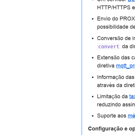
HTTP/HTTPS e a
Envio do PROXY
possibilidade de
Conversão de i
da di
convert
Extensão das c
diretiva
mqtt_pr
Informação das
através da dire
Limitação da
ta
reduzindo assim
Suporte aos
mé
Configuração e o