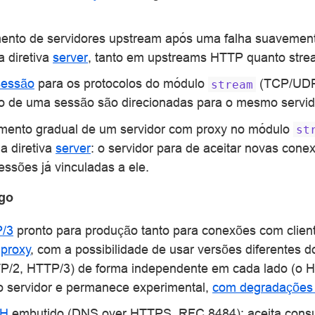
nto de servidores upstream após uma falha suavemen
 diretiva
server
, tanto em upstreams HTTP quanto stre
sessão
para os protocolos do módulo
(TCP/UDP)
stream
o de uma sessão são direcionadas para o mesmo servid
ento gradual de um servidor com proxy no módulo
st
a diretiva
server
: o servidor para de aceitar novas cone
ssões já vinculadas a ele.
ego
/3
pronto para produção tanto para conexões com clien
 proxy
, com a possibilidade de usar versões diferentes d
P/2, HTTP/3) de forma independente em cada lado (o H
do servidor e permanece experimental,
com degradações 
H
embutido (DNS over HTTPS, RFC 8484): aceita cons