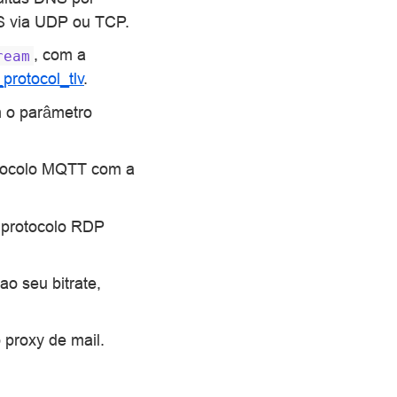
S via UDP ou TCP.
, com a
ream
protocol_tlv
.
m o parâmetro
otocolo MQTT com a
 protocolo RDP
o seu bitrate,
oxy de mail.