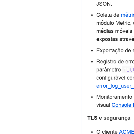
JSON.
Coleta de
métri
módulo Metric,
médias móveis e
expostas atravé
Exportação de e
Registro de err
parâmetro
fil
configurável c
error_log_user
Monitoramento 
visual
Console 
TLS e segurança
O cliente
ACM