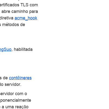
ertificados TLS com
S abre caminho para
 diretiva
acme_hook
s métodos de
ngSuo
, habilitada
os de
contêineres
o servidor.
servidor com o
xponencialmente
e a uma reação