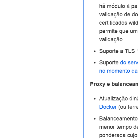
há módulo à par
validação de d
certificados w
permite que um
validação.
Suporte a TLS 
Suporte
do serv
no momento da
Proxy e balancea
Atualização di
Docker
(ou fer
Balanceamento
menor tempo de
ponderada cuj