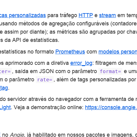
cas personalizadas
para tráfego
HTTP
e
stream
em temp
 usando métodos de agregação configuráveis (contadore
 assim por diante); as métricas são agrupadas por chave
s da API de estatísticas.
statísticas no formato
Prometheus
com
modelos person
os aprimorado com a diretiva
error_log
: filtragem de me
, saída em JSON com o parâmetro
e uma
ter=
format=
om o parâmetro
, além de tags personalizadas por
rate=
_tag
.
do servidor através do navegador com a ferramenta de
Light
. Veja a demonstração online:
https://console.angie
E
no
Angie
, já habilitado em nossos pacotes e imagens,