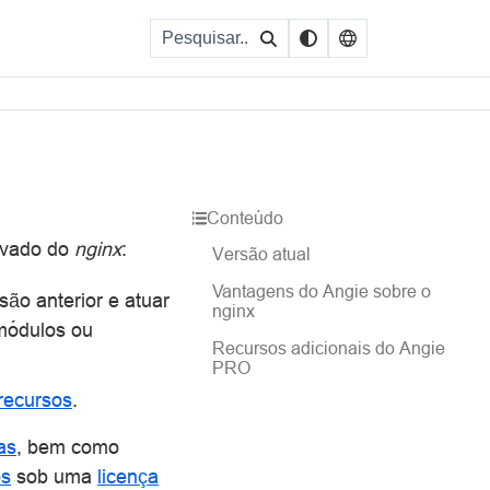
Conteúdo
rivado do
nginx
:
Versão atual
Vantagens do Angie sobre o
são anterior e atuar
nginx
módulos ou
Recursos adicionais do Angie
PRO
recursos
.
as
, bem como
os
sob uma
licença