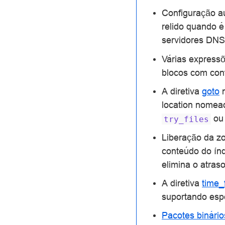
Configuração a
relido quando é
servidores DN
Várias express
blocos com con
A diretiva
goto
n
location nomead
o
try_files
Liberação da z
conteúdo do índ
elimina o atras
A diretiva
time_
suportando espe
Pacotes binário