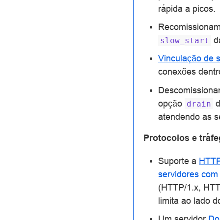
rápida a picos.
Recomissioname
da
slow_start
Vinculação de 
conexões dentr
Descomissionam
opção
d
drain
atendendo as se
Protocolos e tráf
Suporte a
HTTP
servidores com
(HTTP/1.x, HTT
limita ao lado 
Um servidor
Do